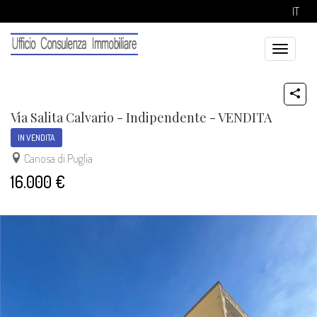
IT
Toggle
navigatio
Via Salita Calvario - Indipendente - VENDITA
IN VENDITA
Canosa di Puglia
16.000 €