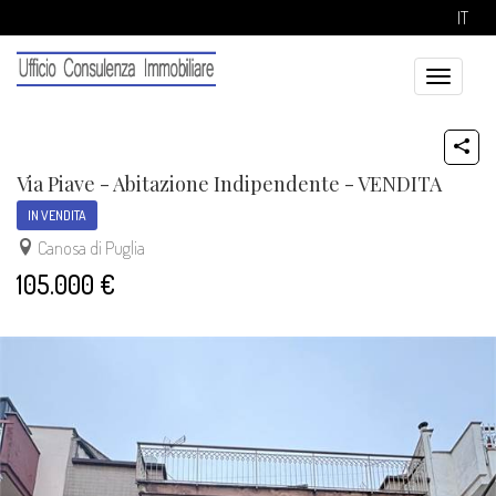
IT
Toggle
navigatio
Via Piave - Abitazione Indipendente - VENDITA
IN VENDITA
Canosa di Puglia
105.000 €