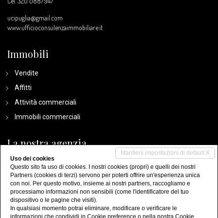
Cel.
320 0887947
ucipuglia@gmail.com
www.ufficioconsulenzaimmobiliare.it
Immobili
Vendite
Affitti
Attività commerciali
Immobili commerciali
La nostra agenzia
Mantieni impostazioni di default X
Uso dei cookies
Chi siamo
Questo sito fa uso di cookies. I nostri cookies (propri) e quelli dei nostri
Partners (cookies di terzi) servono per poterti offrire un'esperienza unica
Servizi
con noi. Per questo motivo, insieme ai nostri partners, raccogliamo e
Contatti
processiamo informazioni non sensibili (come l'identificatore del tuo
dispositivo o le pagine che visiti).
In qualsiasi momento potrai eliminare, modificare o verificare le
informazioni che condividi in
Cookie preference
o nella nostra
Cookie