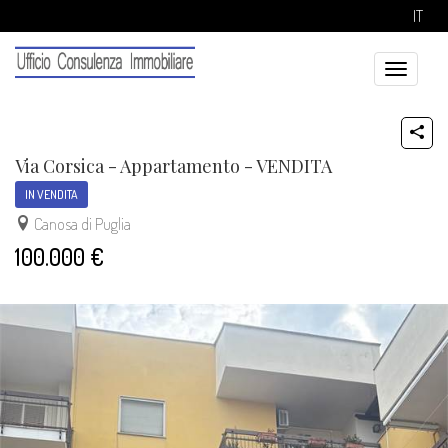
IT
Toggle
navigatio
Via Corsica - Appartamento - VENDITA
IN VENDITA
Canosa di Puglia
100.000 €